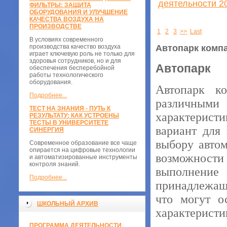
деятельности 2
ФИЛЬТРЫ: ЗАЩИТА
ОБОРУДОВАНИЯ И УЛУЧШЕНИЕ
КАЧЕСТВА ВОЗДУХА НА
ПРОИЗВОДСТВЕ
1
2
3
>>
Last
В условиях современного
производства качество воздуха
Автопарк комп
играет ключевую роль не только для
здоровья сотрудников, но и для
Автопарк
обеспечения бесперебойной
работы технологического
оборудования.
Автопарк к
Подробнее...
различными
ТЕСТ НА ЗНАНИЯ - ПУТЬ К
характерист
РЕЗУЛЬТАТУ: КАК УСТРОЕНЫ
ТЕСТЫ В УНИВЕРСИТЕТЕ
вариант для
СИНЕРГИЯ
выбору авто
Современное образование все чаще
опирается на цифровые технологии
возможност
и автоматизированные инструменты
контроля знаний.
выполнени
Подробнее...
принадлежащи
что могут о
ШКОЛЬНЫЙ АРХИВ
характеристи
ПРОГРАММА ДЕЯТЕЛЬНОСТИ