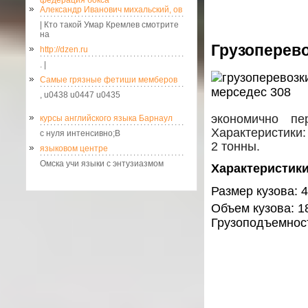
федерация бокса
Александр Иванович михальский, ов
| Кто такой Умар Кремлев смотрите
на
Грузоперево
http://dzen.ru
. |
Самые грязные фетиши мемберов
, u0438 u0447 u0435
экономично пе
курсы английского языка Барнаул
Характеристики:
с нуля интенсивно;В
2 тонны.
языковом центре
Омска учи языки с энтузиазмом
Характеристики
Размер кузова: 4
Объем кузова: 1
Грузоподъемност