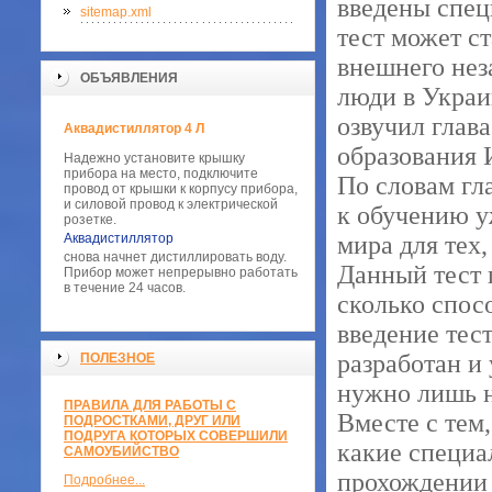
введены спец
sitemap.xml
тест может с
внешнего нез
ОБЪЯВЛЕНИЯ
люди в Украи
озвучил глав
Аквадистиллятор 4 Л
образования 
Надежно установите крышку
прибора на место, подключите
По словам гл
провод от крышки к корпусу прибора,
и силовой провод к электрической
к обучению у
розетке.
Аквадистиллятор
мира для тех,
снова начнет дистиллировать воду.
Данный тест 
Прибор может непрерывно работать
в течение 24 часов.
сколько спос
введение тест
разработан и
ПОЛЕЗНОЕ
нужно лишь н
ПРАВИЛА ДЛЯ РАБОТЫ С
Вместе с тем
ПОДРОСТКАМИ, ДРУГ ИЛИ
ПОДРУГА КОТОРЫХ СОВЕРШИЛИ
какие специа
САМОУБИЙСТВО
прохождении 
Подробнее...