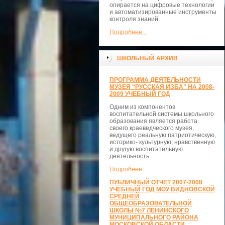
опирается на цифровые технологии
и автоматизированные инструменты
контроля знаний.
Подробнее...
ШКОЛЬНЫЙ АРХИВ
ПРОГРАММА ДЕЯТЕЛЬНОСТИ
МУЗЕЯ "РУССКАЯ ИЗБА" НА 2008-
2009 УЧЕБНЫЙ ГОД
Одним из компонентов
воспитательной системы школьного
образования является работа
своего краеведческого музея,
ведущего реальную патриотическую,
историко- культурную, нравственную
и другую воспитательную
деятельность.
Подробнее...
ПУБЛИЧНЫЙ ОТЧЕТ 2007-2008
УЧЕБНЫЙ ГОД МОУ ВИДНОВСКОЙ
СРЕДНЕЙ
ОБЩЕОБРАЗОВАТЕЛЬНОЙ
ШКОЛЫ №7 ЛЕНИНСКОГО
МУНИЦИПАЛЬНОГО РАЙОНА
МОСКОВСКОЙ ОБЛАСТИ