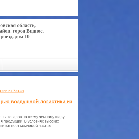
ковская область,
айон, город Видное,
роезд, дом 10
тики из Китая
ощью воздушной логистики из
оны товаров по всему земному шару.
ия продукции. В условиях высоких
овится неотъемлемой частью