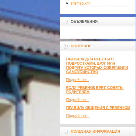
sitemap.xml
ОБЪЯВЛЕНИЯ
ПОЛЕЗНОЕ
ПРАВИЛА ДЛЯ РАБОТЫ С
ПОДРОСТКАМИ, ДРУГ ИЛИ
ПОДРУГА КОТОРЫХ СОВЕРШИЛИ
САМОУБИЙСТВО
Подробнее...
ЕСЛИ РЕБЕНОК ВРЕТ. СОВЕТЫ
РОДИТЕЛЯМ
Подробнее...
ПРАВИЛА ОБЩЕНИЯ С РЕБЕНКОМ
Подробнее...
ПОЛЕЗНАЯ ИНФОРМАЦИЯ