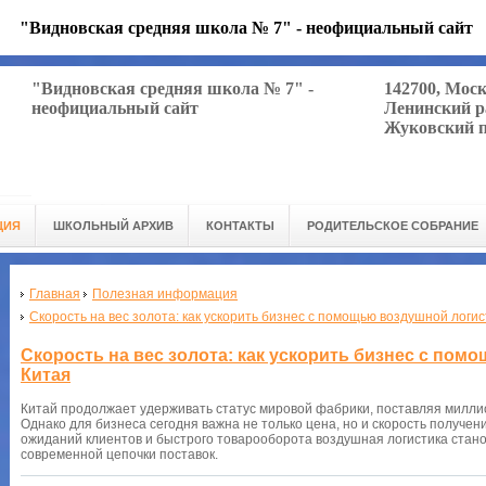
"Видновская средняя школа № 7" - неофициальный сайт
"Видновская средняя школа № 7" -
142700, Мос
неофициальный сайт
Ленинский р
Жуковский п
ЦИЯ
ШКОЛЬНЫЙ АРХИВ
КОНТАКТЫ
РОДИТЕЛЬСКОЕ СОБРАНИЕ
Главная
Полезная информация
Скорость на вес золота: как ускорить бизнес с помощью воздушной логис
Скорость на вес золота: как ускорить бизнес с пом
Китая
Китай продолжает удерживать статус мировой фабрики, поставляя милли
Однако для бизнеса сегодня важна не только цена, но и скорость получен
ожиданий клиентов и быстрого товарооборота воздушная логистика стан
современной цепочки поставок.