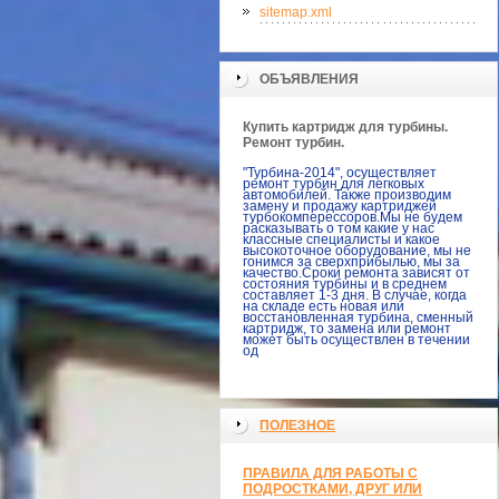
sitemap.xml
ОБЪЯВЛЕНИЯ
Купить картридж для турбины.
Ремонт турбин.
"Турбина-2014", осуществляет
ремонт турбин для легковых
автомобилей. Также производим
замену и продажу картриджей
турбокомперессоров.Мы не будем
расказывать о том какие у нас
классные специалисты и какое
высокоточное оборудование, мы не
гонимся за сверхприбылью, мы за
качество.Сроки ремонта зависят от
состояния турбины и в среднем
составляет 1-3 дня. В случае, когда
на складе есть новая или
восстановленная турбина, сменный
картридж, то замена или ремонт
может быть осуществлен в течении
од
ПОЛЕЗНОЕ
ПРАВИЛА ДЛЯ РАБОТЫ С
ПОДРОСТКАМИ, ДРУГ ИЛИ