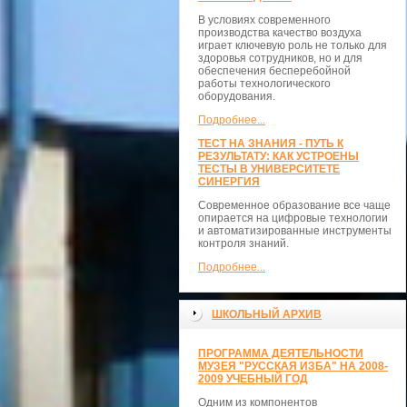
В условиях современного
производства качество воздуха
играет ключевую роль не только для
здоровья сотрудников, но и для
обеспечения бесперебойной
работы технологического
оборудования.
Подробнее...
ТЕСТ НА ЗНАНИЯ - ПУТЬ К
РЕЗУЛЬТАТУ: КАК УСТРОЕНЫ
ТЕСТЫ В УНИВЕРСИТЕТЕ
СИНЕРГИЯ
Современное образование все чаще
опирается на цифровые технологии
и автоматизированные инструменты
контроля знаний.
Подробнее...
ШКОЛЬНЫЙ АРХИВ
ПРОГРАММА ДЕЯТЕЛЬНОСТИ
МУЗЕЯ "РУССКАЯ ИЗБА" НА 2008-
2009 УЧЕБНЫЙ ГОД
Одним из компонентов