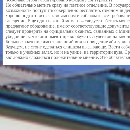
Не обязательно метить сразу на платное отделение. В государ
возможность поступить совершенно бесплатно, сэкономив де
хорошо подготовиться к экзаменам и соблюдать все требован
заведение. Еще один важный момент – следует избегать моше
предлагают образование, имеют соответствующие документы
следует проверить на официальных сайтах, связанных с Мини
убедившись, что они имеют право обучать студентов на зако
Большое значение имеет внешний вид и поведение абитуриента
будущем, не стоит одеваться слишком вызывающе. Вести себя
только в учебных залах, но и на улице, на территории вуза. 
вас должно сложиться положительное мнение. Это обязательн