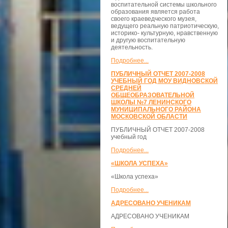
воспитательной системы школьного
образования является работа
своего краеведческого музея,
ведущего реальную патриотическую,
историко- культурную, нравственную
и другую воспитательную
деятельность.
Подробнее...
ПУБЛИЧНЫЙ ОТЧЕТ 2007-2008
УЧЕБНЫЙ ГОД МОУ ВИДНОВСКОЙ
СРЕДНЕЙ
ОБЩЕОБРАЗОВАТЕЛЬНОЙ
ШКОЛЫ №7 ЛЕНИНСКОГО
МУНИЦИПАЛЬНОГО РАЙОНА
МОСКОВСКОЙ ОБЛАСТИ
ПУБЛИЧНЫЙ ОТЧЕТ 2007-2008
учебный год
Подробнее...
«ШКОЛА УСПЕХА»
«Школа успеха»
Подробнее...
АДРЕСОВАНО УЧЕНИКАМ
АДРЕСОВАНО УЧЕНИКАМ