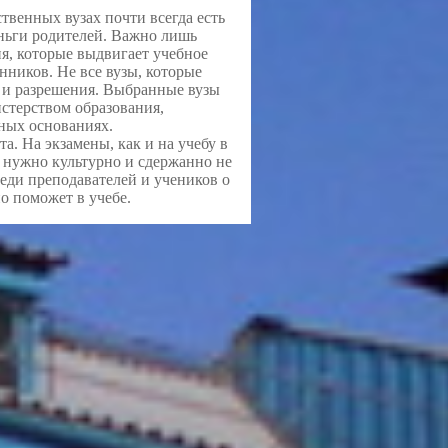
ственных вузах почти всегда есть
ньги родителей. Важно лишь
ия, которые выдвигает учебное
нников. Не все вузы, которые
 и разрешения. Выбранные вузы
стерством образования,
нных основаниях.
. На экзамены, как и на учебу в
 нужно культурно и сдержанно не
Среди преподавателей и учеников о
о поможет в учебе.