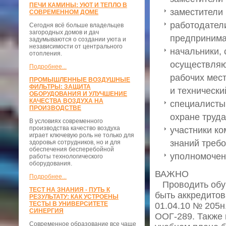
ПЕЧИ КАМИНЫ: УЮТ И ТЕПЛО В
заместители
СОВРЕМЕННОМ ДОМЕ
работодател
Сегодня всё больше владельцев
загородных домов и дач
предпринима
задумываются о создании уюта и
независимости от центрального
начальники, 
отопления.
осуществляю
Подробнее...
рабочих мест
ПРОМЫШЛЕННЫЕ ВОЗДУШНЫЕ
ФИЛЬТРЫ: ЗАЩИТА
и технически
ОБОРУДОВАНИЯ И УЛУЧШЕНИЕ
КАЧЕСТВА ВОЗДУХА НА
специалисты
ПРОИЗВОДСТВЕ
охране труда
В условиях современного
производства качество воздуха
участники ко
играет ключевую роль не только для
знаний треб
здоровья сотрудников, но и для
обеспечения бесперебойной
уполномочен
работы технологического
оборудования.
ВАЖНО
Подробнее...
Проводить обуч
ТЕСТ НА ЗНАНИЯ - ПУТЬ К
быть аккредитов
РЕЗУЛЬТАТУ: КАК УСТРОЕНЫ
ТЕСТЫ В УНИВЕРСИТЕТЕ
01.04.10 № 205н.
СИНЕРГИЯ
ООГ-289. Также 
Современное образование все чаще