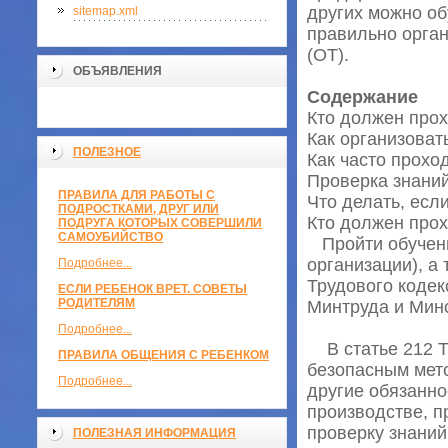
других можно об
sitemap.xml
правильно орган
(ОТ).
ОБЪЯВЛЕНИЯ
Содержание
Кто должен прох
Как организоват
ПОЛЕЗНОЕ
Как часто прохо
Проверка знаний
ПРАВИЛА ДЛЯ РАБОТЫ С
Что делать, есл
ПОДРОСТКАМИ, ДРУГ ИЛИ
Кто должен прох
ПОДРУГА КОТОРЫХ СОВЕРШИЛИ
САМОУБИЙСТВО
Пройти обучени
организации), а
Подробнее...
Трудового кодек
ЕСЛИ РЕБЕНОК ВРЕТ. СОВЕТЫ
РОДИТЕЛЯМ
Минтруда и Мино
Подробнее...
В статье 212 ТК
ПРАВИЛА ОБЩЕНИЯ С РЕБЕНКОМ
безопасным мето
Подробнее...
другие обязанно
производстве, п
проверку знаний
ПОЛЕЗНАЯ ИНФОРМАЦИЯ