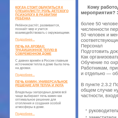
Кому работод
КОГДА СТОИТ ОБРАТИТЬСЯ К
СПЕЦИАЛИСТУ: РОЛЬ ДЕТСКОГО
мероприятия? З
ПСИХОЛОГА В РАЗВИТИИ
РЕБЁНКА
более 50 челове
Ребёнок растёт, развивается,
численности пер
познаёт мир и учится
взаимодействовать с окружающими.
50 человек и ме
Подробнее...
соответствующи
Персонал
ПЕЧЬ НА ДРОВАХ:
ТРАДИЦИОННОЕ ТЕПЛО В
Подготовить док
СОВРЕМЕННОМ ДОМЕ
Как организоват
С давних времён в России главным
Обучение по охр
источником тепла в доме была печь
Работникам, при
на дровах.
и отдельно — об
Подробнее...
ПЕЧЬ КАМИН: УНИВЕРСАЛЬНОЕ
В пункте 2.3.2 
РЕШЕНИЕ ДЛЯ ТЕПЛА И УЮТА
общем случае ну
Владельцы загородных домов всё
частности, входя
чаще выбирают печь камин как
оптимальное решение для
отопления и создания особой
атмосферы в доме.
руководители
Подробнее...
заместители