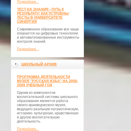
Подробнее...
ТЕСТ НА ЗНАНИЯ - ПУТЬ К
РЕЗУЛЬТАТУ: КАК УСТРОЕНЫ
ТЕСТЫ В УНИВЕРСИТЕТЕ
СИНЕРГИЯ
Современное образование все чаще
опирается на цифровые технологии
и автоматизированные инструменты
контроля знаний.
Подробнее...
ШКОЛЬНЫЙ АРХИВ
ПРОГРАММА ДЕЯТЕЛЬНОСТИ
МУЗЕЯ "РУССКАЯ ИЗБА" НА 2008-
2009 УЧЕБНЫЙ ГОД
Одним из компонентов
воспитательной системы школьного
образования является работа
своего краеведческого музея,
ведущего реальную патриотическую,
историко- культурную, нравственную
и другую воспитательную
деятельность.
Подробнее...