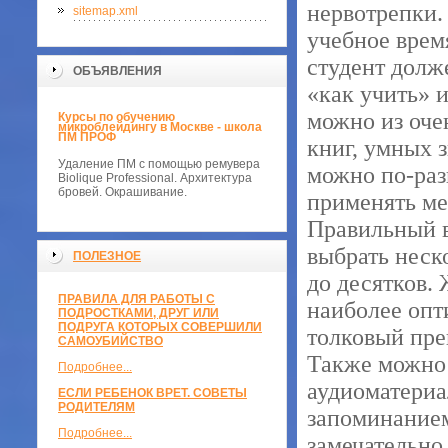
нервотрепки.
sitemap.xml
учебное время
студент долже
ОБЪЯВЛЕНИЯ
«как учить» 
можно из оче
Курсы по обучению
микроблейдингу в Москве - школа
ПМ ПРОФ
книг, умных з
Удаление ПМ с помощью ремувера
можно по-раз
Biolique Professional. Архитектура
бровей. Окрашивание.
применять ме
Правильный в
выбрать неск
ПОЛЕЗНОЕ
до десятков.
ПРАВИЛА ДЛЯ РАБОТЫ С
наиболее опт
ПОДРОСТКАМИ, ДРУГ ИЛИ
ПОДРУГА КОТОРЫХ СОВЕРШИЛИ
толковый пре
САМОУБИЙСТВО
Также можно 
Подробнее...
аудиоматериа
ЕСЛИ РЕБЕНОК ВРЕТ. СОВЕТЫ
РОДИТЕЛЯМ
запоминанием.
Подробнее...
замечательно