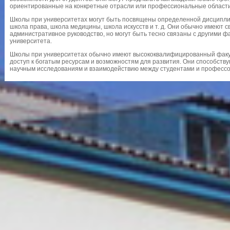
ориентированные на конкретные отрасли или профессиональные области
Школы при университетах могут быть посвящены определенной дисциплин
школа права, школа медицины, школа искусств и т. д. Они обычно имеют с
административное руководство, но могут быть тесно связаны с другими 
университета.
Школы при университетах обычно имеют высококвалифицированный факу
доступ к богатым ресурсам и возможностям для развития. Они способств
научным исследованиям и взаимодействию между студентами и професс