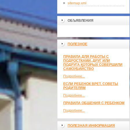
sitemap.xml
ОБЪЯВЛЕНИЯ
ПОЛЕЗНОЕ
ПРАВИЛА ДЛЯ РАБОТЫ С
ПОДРОСТКАМИ, ДРУГ ИЛИ
ПОДРУГА КОТОРЫХ СОВЕРШИЛИ
САМОУБИЙСТВО
Подробнее...
ЕСЛИ РЕБЕНОК ВРЕТ. СОВЕТЫ
РОДИТЕЛЯМ
Подробнее...
ПРАВИЛА ОБЩЕНИЯ С РЕБЕНКОМ
Подробнее...
ПОЛЕЗНАЯ ИНФОРМАЦИЯ