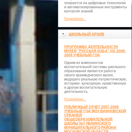
опирается на цифровые технологии
и автоматизированные инструменты
контроля знаний.
Подробнее...
ШКОЛЬНЫЙ АРХИВ
ПРОГРАММА ДЕЯТЕЛЬНОСТИ
МУЗЕЯ "РУССКАЯ ИЗБА" НА 2008-
2009 УЧЕБНЫЙ ГОД
Одним из компонентов
воспитательной системы школьного
образования является работа
своего краеведческого музея,
ведущего реальную патриотическую,
историко- культурную, нравственную
и другую воспитательную
деятельность.
Подробнее...
ПУБЛИЧНЫЙ ОТЧЕТ 2007-2008
УЧЕБНЫЙ ГОД МОУ ВИДНОВСКОЙ
СРЕДНЕЙ
ОБЩЕОБРАЗОВАТЕЛЬНОЙ
ШКОЛЫ №7 ЛЕНИНСКОГО
МУНИЦИПАЛЬНОГО РАЙОНА
МОСКОВСКОЙ ОБЛАСТИ