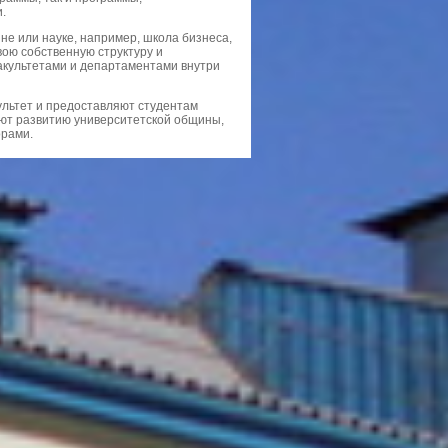
.
е или науке, например, школа бизнеса,
вою собственную структуру и
факультетами и департаментами внутри
льтет и предоставляют студентам
уют развитию университетской общины,
орами.